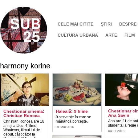
CELE MAI CITITE
ŞTIRI
DESPRE
CULTURĂ URBANĂ
ARTE
FILM
harmony korine
Chestionar ci
Chestionar cinema:
Haleală: 9 filme
Ana Savin
Christian Roncea
9 secvențe în care se
Ana are 21 de ani
Christian Roncea are 18
mănâncă porcește.
studentă la regie 
ani și a făcut 4 filme.
01 Mai 2016
Whatever, filmul lui de
04 Iul 2013
debut, câștigător la