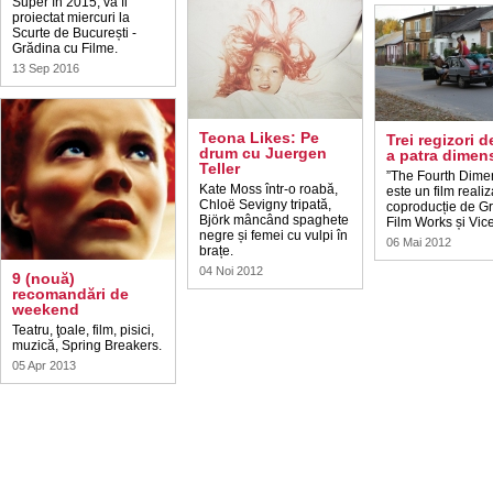
Super în 2015, va fi
proiectat miercuri la
Scurte de București -
Grădina cu Filme.
13 Sep 2016
Teona Likes: Pe
Trei regizori 
drum cu Juergen
a patra dimen
Teller
”The Fourth Dime
Kate Moss într-o roabă,
este un film realiz
Chloë Sevigny tripată,
coproducție de G
Björk mâncând spaghete
Film Works și Vice
negre și femei cu vulpi în
06 Mai 2012
brațe.
04 Noi 2012
9 (nouă)
recomandări de
weekend
Teatru, ţoale, film, pisici,
muzică, Spring Breakers.
05 Apr 2013