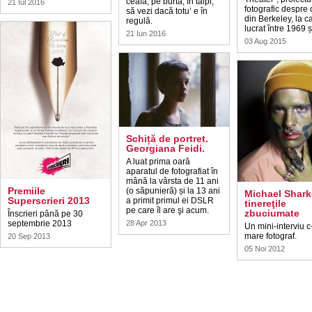
ceafă, pe burtă, în tălpi,
21 Iul 2016
fotografic despre 
să vezi dacă totu’ e în
din Berkeley, la c
regulă.
lucrat între 1969 
21 Iun 2016
03 Aug 2015
Schiță de portret.
Georgiana Feidi.
A luat prima oară
aparatul de fotografiat în
mână la vârsta de 11 ani
Premiile
(o săpunieră) și la 13 ani
Michael Shark
Superscrieri 2013
a primit primul ei DSLR
tinereţile
pe care îl are şi acum.
zbuciumate
Înscrieri până pe 30
septembrie 2013
28 Apr 2013
Un mini-interviu c
mare fotograf.
20 Sep 2013
05 Noi 2012