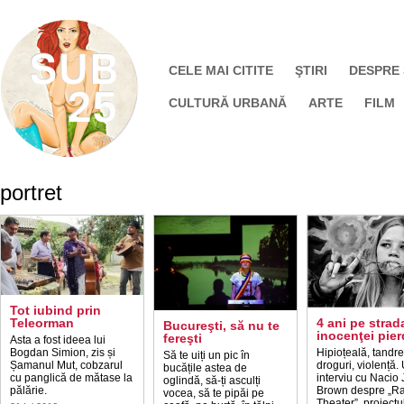
CELE MAI CITITE
ŞTIRI
DESPRE
CULTURĂ URBANĂ
ARTE
FILM
portret
Tot iubind prin
Teleorman
4 ani pe strad
Bucureşti, să nu te
inocenţei pie
fereşti
Asta a fost ideea lui
Bogdan Simion, zis și
Hipioțeală, tandre
Să te uiți un pic în
Șamanul Mut, cobzarul
droguri, violență.
bucățile astea de
cu panglică de mătase la
interviu cu Nacio
oglindă, să-ți asculți
pălărie.
Brown despre „R
vocea, să te pipăi pe
Theater”, proiectu