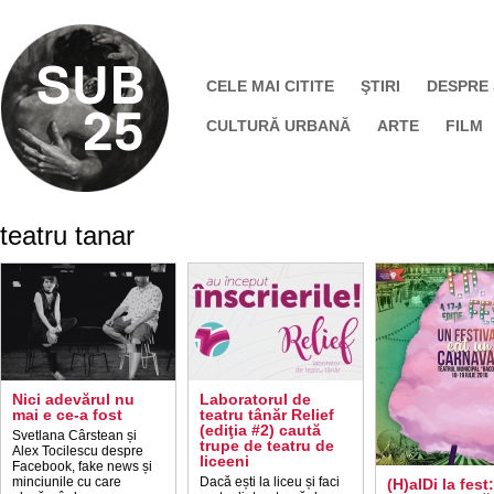
CELE MAI CITITE
ŞTIRI
DESPRE
CULTURĂ URBANĂ
ARTE
FILM
teatru tanar
Nici adevărul nu
Laboratorul de
mai e ce-a fost
teatru tânăr Relief
(ediţia #2) caută
Svetlana Cârstean și
trupe de teatru de
Alex Tocilescu despre
liceeni
Facebook, fake news și
minciunile cu care
Dacă ești la liceu și faci
(H)aIDi la fest: