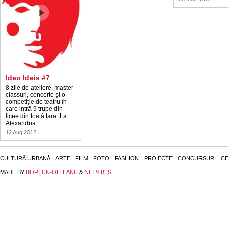
Ideo Ideis #7
8 zile de ateliere, master
classuri, concerte și o
competiție de teatru în
care intră 9 trupe din
licee din toată țara. La
Alexandria.
12 Aug 2012
CULTURĂ URBANĂ
ARTE
FILM
FOTO
FASHION
PROIECTE
CONCURSURI
CE
MADE BY
BORŢUN•OLTEANU
&
NETVIBES