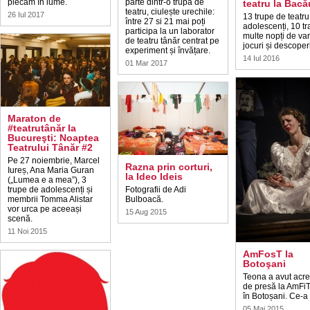
plecăm în lume.
parte dintr-o trupă de
teatru la Bacă
teatru, ciulește urechile:
26 Iul 2017
13 trupe de teatru
între 27 si 21 mai poți
adolescenți, 10 tra
participa la un laborator
multe nopți de va
de teatru tânăr centrat pe
jocuri și descoperi
experiment și învățare.
14 Iul 2016
01 Mar 2017
Maraton de
#teatrutânăr la
Bucureşti: Noaptea
Teatrului Tânăr #2
Pe 27 noiembrie, Marcel
Razna prin corturi,
Iureș, Ana Maria Guran
la Ideo Ideis
(„Lumea e a mea”), 3
trupe de adolescenți și
Fotografii de Adi
membrii Tomma Alistar
Bulboacă.
vor urca pe aceeași
15 Aug 2015
scenă.
11 Noi 2015
AmFosT la
Botoşani
Teona a avut acre
de presă la AmFiT
în Botoșani. Ce-a i
05 Mai 2015