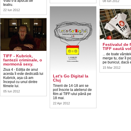
Vlad s-a apucat de
08 Iun 2012
teatru.
22 Iun 2012
Festivalul de 
TIFF caută vol
... de toate vârstel
TIFF - Kubrick,
merge tu, dar îl po
fantezii criminale, o
pe bunicul, dacă e
mormonă sexy.
15 Mar 2012
Ziua 4 - Ediția de anul
acesta îi este dedicată lui
Let's Go Digital la
Kubrick, așa că am
Cluj
început cu unul dintre
Tinerii de 14-18 ani se
filmele lui.
pot înscrie la atelierul de
05 Iun 2012
film al TIFF-ului până pe
18 mai.
22 Apr 2012