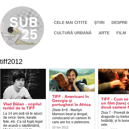
CELE MAI CITITE
ŞTIRI
DESPRE
CULTURĂ URBANĂ
ARTE
FILM
tiff2012
TIFF - Americani în
TIFF - Cum se
Georgia și
un film (tare) 
Vlad Bălan - copilul
portughezi în Africa
două camere 
teribil de la TIFF
Zilele 8+9 - Marilyn
Ziua 7 - Povești d
La 14 ani poți să te apuci
Manson beat și drogat,
dragoste cu barba
de orice: bere, karate,
conducand un camion în
hotărâți, și în bune
fete, etc. Ca să fugă legal
care are loc o petrecere.
rele.
de-acasă o săptămână,
10 Iun 2012