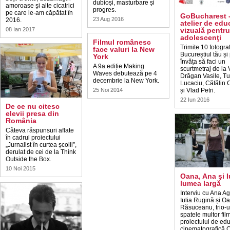
dubioși, masturbare și
amoroase și alte cicatrici
progres.
pe care le-am căpătat în
GoBucharest 
23 Aug 2016
2016.
atelier de edu
08 Ian 2017
vizuală pentru
adolescenţi
Filmul românesc
Trimite 10 fotograf
face valuri la New
Bucureștiul tău și 
York
învăța să faci un
A 9a ediție Making
scurtmetraj de la 
Waves debutează pe 4
Drăgan Vasile, T
decembrie la New York.
Lucaciu, Cătălin C
25 Noi 2014
și Vlad Petri.
22 Iun 2016
De ce nu citesc
elevii presa din
România
Câteva răspunsuri aflate
în cadrul proiectului
„Jurnalist în curtea școlii”,
derulat de cei de la Think
Outside the Box.
10 Noi 2015
Oana, Ana şi I
lumea largă
Interviu cu Ana A
Iulia Rugină și O
Răsuceanu, trio-u
spatele multor film
proiectului de ed
cinematografică C