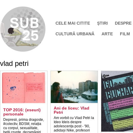
CELE MAI CITITE
ŞTIRI
DESPRE
CULTURĂ URBANĂ
ARTE
FILM
vlad petri
Ani de liceu: Vlad
TOP 2016: (eseuri)
Petri
personale
Am vorbit cu Vlad Petri la
Depresii, prima dragoste,
Ideo Ideis despre
#colectiv, BDSM, relația
adolescența post - '90,
cu corpul, sexualitate,
adidași Nike, profesori
beții crunte, dezamăgiri