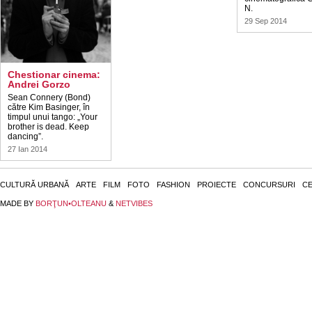
N.
29 Sep 2014
Chestionar cinema:
Andrei Gorzo
Sean Connery (Bond)
către Kim Basinger, în
timpul unui tango: „Your
brother is dead. Keep
dancing”.
27 Ian 2014
CULTURĂ URBANĂ
ARTE
FILM
FOTO
FASHION
PROIECTE
CONCURSURI
CE
MADE BY
BORŢUN•OLTEANU
&
NETVIBES