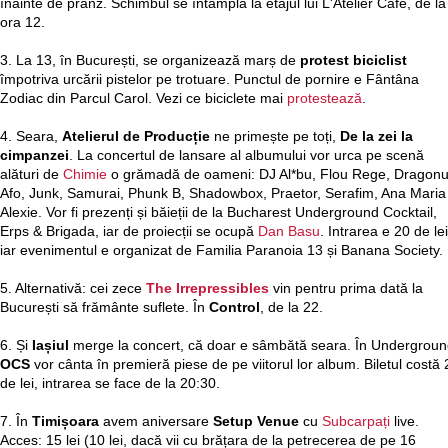
înainte de prânz. Schimbul se întâmplă la etajul lui L'Atelier Cafe, de la
ora 12.
3. La 13, în București, se organizează marș de
protest biciclist
împotriva urcării pistelor pe trotuare. Punctul de pornire e Fântâna
Zodiac din Parcul Carol. Vezi ce biciclete mai
protestează
.
4. Seara,
Atelierul de Producție
ne primește pe toți,
De la zei la
cimpanzei
. La concertul de lansare al albumului vor urca pe scenă
alături de
Chimie
o grămadă de oameni: DJ Al*bu, Flou Rege, Dragonu
Afo, Junk, Samurai, Phunk B, Shadowbox, Praetor, Serafim, Ana Maria
Alexie. Vor fi prezenți și băieții de la Bucharest Underground Cocktail,
Erps & Brigada, iar de proiecții se ocupă
Dan Basu
. Intrarea e 20 de lei
iar evenimentul e organizat de Familia Paranoia 13 și Banana Society.
5. Alternativă: cei zece
The Irrepressibles
vin pentru prima dată la
București să frământe suflete. În
Control
, de la 22.
6. Și
Iașiul
merge la concert, că doar e sâmbătă seara. În Undergroun
OCS
vor cânta în premieră piese de pe viitorul lor album. Biletul costă 
de lei, intrarea se face de la 20:30.
7. În
Timișoara
avem aniversare
Setup Venue
cu
Subcarpați
live.
Acces: 15 lei (10 lei, dacă vii cu brățara de la petrecerea de pe 16