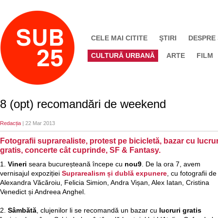
CELE MAI CITITE
ŞTIRI
DESPRE
CULTURĂ URBANĂ
ARTE
FILM
8 (opt) recomandări de weekend
Redacția
| 22 Mar 2013
Fotografii suprarealiste, protest pe bicicletă, bazar cu lucrur
gratis, concerte cât cuprinde, SF & Fantasy.
1.
Vineri
seara bucureșteană începe cu
nou9
. De la ora 7, avem
vernisajul expoziției
Suprarealism și dublă expunere
, cu fotografii de
Alexandra Văcăroiu, Felicia Simion, Andra Vișan, Alex Iatan, Cristina
Venedict și Andreea Anghel.
2.
Sâmbătă
,
clujenilor li se recomandă un bazar cu
lucruri gratis