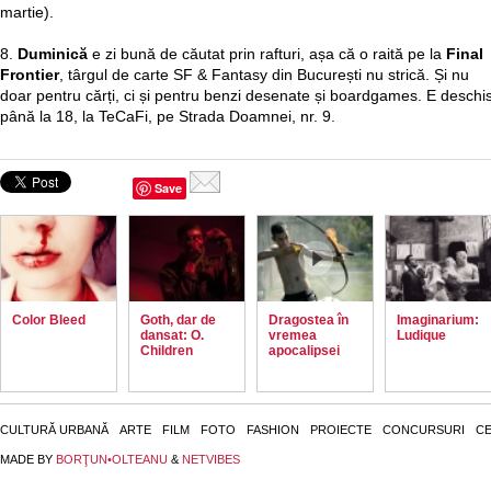
martie).
8.
Duminică
e zi bună de căutat prin rafturi, așa că o raită pe la
Final
Frontier
, târgul de carte SF & Fantasy din București nu strică. Și nu
doar pentru cărți, ci și pentru benzi desenate și boardgames. E deschi
până la 18, la TeCaFi, pe Strada Doamnei, nr. 9.
Save
Color Bleed
Goth, dar de
Dragostea în
Imaginarium:
dansat: O.
vremea
Ludique
Children
apocalipsei
CULTURĂ URBANĂ
ARTE
FILM
FOTO
FASHION
PROIECTE
CONCURSURI
CE
MADE BY
BORŢUN•OLTEANU
&
NETVIBES