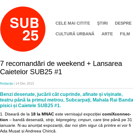
CELE MAI CITITE
ŞTIRI
DESPRE
CULTURĂ URBANĂ
ARTE
FILM
7 recomandări de weekend + Lansarea
Caietelor SUB25 #1
Redacția
| 14 Dec 2013
Benzi desenate, jucării cât cuprinde, afinate și vișinate,
teatru până la primul metrou, Subcarpați, Mahala Rai Banda
pisici și Caietele SUB25 #1.
1. Diseară de la
18 la MNAC
este vernisajul expoziției
comiXcon­nec­
tion
– bandă dese­n­ată,
strip, képregény, стрип
, care ține până pe 31
ianuarie. N-au anunțat expozanții, dar noi știm sigur că printre ei vor fi
Ada Mușat și Andreea Chirică.