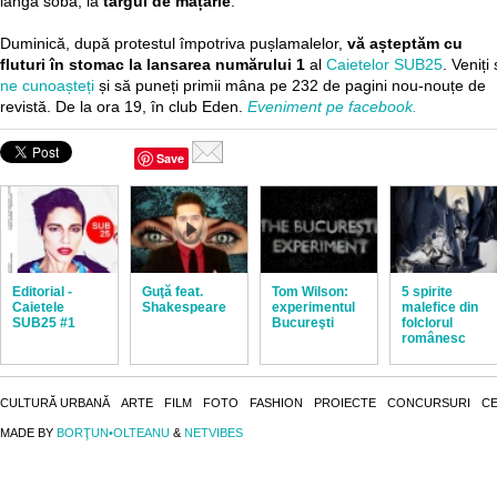
lângă sobă, la
târgul de mâțărie
.
Duminică, după protestul împotriva pușlamalelor,
vă așteptăm cu
fluturi în stomac la lansarea numărului 1
al
Caietelor SUB25
. Veniți
ne cunoașteți
și să puneți primii mâna pe 232 de pagini nou-nouțe de
revistă. De la ora 19, în club Eden.
Eveniment pe facebook.
Save
Editorial -
Guţă feat.
Tom Wilson:
5 spirite
Caietele
Shakespeare
experimentul
malefice din
SUB25 #1
Bucureşti
folclorul
românesc
CULTURĂ URBANĂ
ARTE
FILM
FOTO
FASHION
PROIECTE
CONCURSURI
CE
MADE BY
BORŢUN•OLTEANU
&
NETVIBES