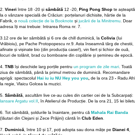
2.
Vineri
între 18 -20 și
sâmbătă
12 -20,
Ping Pong Shop
te așteaptă
la o vânzare specială de Crăciun: porțelanuri dichisite, hârtie de la
Fabrik, o
nouă colecție de la Booknote
și
jucării de la Minitremu
. Doar
adresa îți mai trebuie: Intrarea Roma nr. 7.
3.12 ore de ler sâmbătă și 6 ore de chill duminică, la
Colivia
(lui
Vrăbioiu), pe Pache Protopopescu nr.9. Asta înseamnă târg de chestii,
afinate și vișinate bio (din producția casei!), vin fiert și lichior de ouă,
locuri de tolănit, brad cu bomboane din copilărie și șemineu de epocă.
4.
TNB
își deschide larg porțile pentru
un program de zile mari
. Toată
ziua de sâmbătă, până la primul metrou de duminică. Recomandare
aprigă: spectacolul
Hai iu iu NU Hey you you
,
de la ora 23
-
Radu Afr
la regie, Vlaicu Golcea la muzici.
5.
Sâmbătă
, ascultăm live ce-au cules din cartier cei de la Subcarpați:
lansare Argatu vol.II
, în Atelierul de Producție. De la ora 21, 15 lei biletu
6. Tot sâmbătă, șoldurile la înaintare, pentru că
Mahala Rai Banda
(lăutari din Clejani și Zece Prăjini) cântă în
Club Eden
.
7.
Duminică
, între 10 și 17, poți adopta sau dona mâțe pe
Dianei 4
,