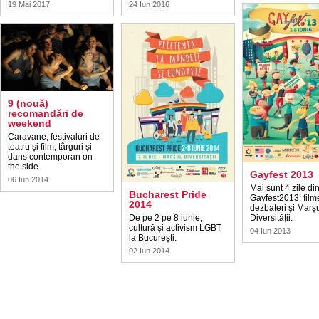
19 Mai 2017
24 Iun 2016
9 (nouă)
recomandări de
weekend
Caravane, festivaluri de
teatru și film, târguri și
dans contemporan on
the side.
Gayfest 2013
06 Iun 2014
Mai sunt 4 zile di
Bucharest Pride
Gayfest2013: film
2014
dezbateri și Marș
De pe 2 pe 8 iunie,
Diversității.
cultură și activism LGBT
04 Iun 2013
la București.
02 Iun 2014