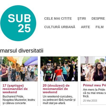
CELE MAI CITITE
ŞTIRI
DESPRE
CULTURĂ URBANĂ
ARTE
FILM
marsul diversitatii
Primul meu Pr
17 (şaptişpe)
20 (douăzeci) de
recomandări de
recomandări de
Am mers la Pride 
weekend
weekend
că nu mai vreau s
frică.
Bucharest Pride,
Un weekend-curcubeu,
Noaptea Muzeelor, teatru
cu petreceri fără număr și
25 Mai 2015
și câteva concerte.
mult stat pe-afară.