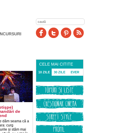
NCURSURI
CELE MAI CITITE
10 ZILE
30 ZILE
EVER
ptişpe)
andări de
end
e dăm seama că a
ara: curg
lurile și stăm mai