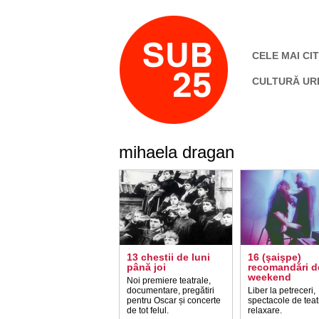
CELE MAI CIT
CULTURĂ UR
mihaela dragan
13 chestii de luni
16 (şaişpe)
până joi
recomandări d
weekend
Noi premiere teatrale,
documentare, pregătiri
Liber la petreceri,
pentru Oscar și concerte
spectacole de teat
de tot felul.
relaxare.