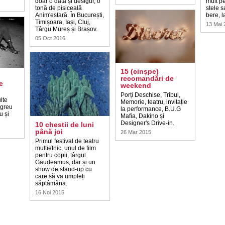
doar o dată și desigur, o
mult pe
tonă de pisiceală
stele sa
Anim'estară. În București,
bere, l
Timișoara, Iași, Cluj,
13 Mai 
Târgu Mureș și Brașov.
05 Oct 2016
15 (cinşpe)
recomandări de
e
weekend
Porți Deschise, Tribul,
lte
Memorie, teatru, invitație
i greu
la performance, B.U.G
u și
Mafia, Dakino și
Designer's Drive-in.
10 chestii de luni
până joi
26 Mar 2015
Primul festival de teatru
multietnic, unul de film
pentru copii, târgul
Gaudeamus, dar și un
show de stand-up cu
care să va umpleți
săptâmâna.
16 Noi 2015