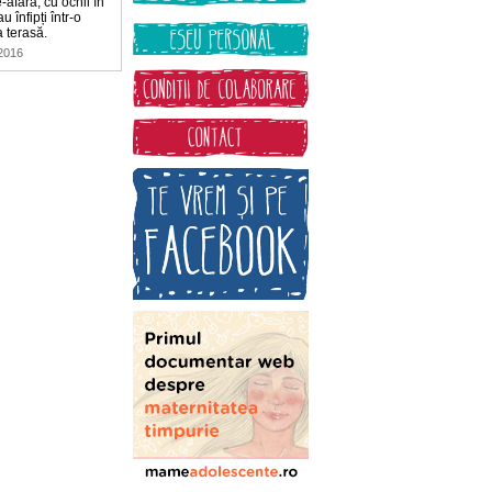
-afară, cu ochii în
u înfipți într-o
a terasă.
2016