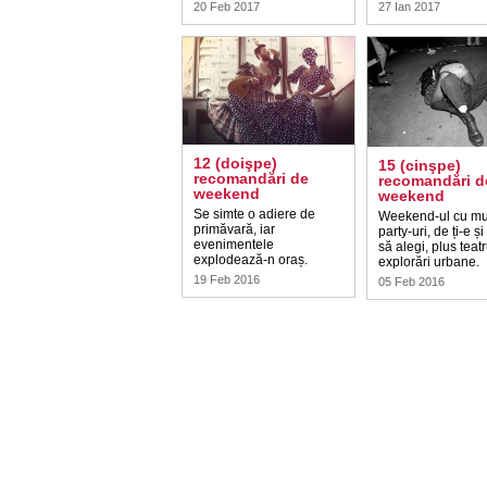
20 Feb 2017
27 Ian 2017
12 (doişpe)
15 (cinşpe)
recomandări de
recomandări d
weekend
weekend
Se simte o adiere de
Weekend-ul cu mu
primăvară, iar
party-uri, de ți-e ș
evenimentele
să alegi, plus teatr
explodează-n oraș.
explorări urbane.
19 Feb 2016
05 Feb 2016