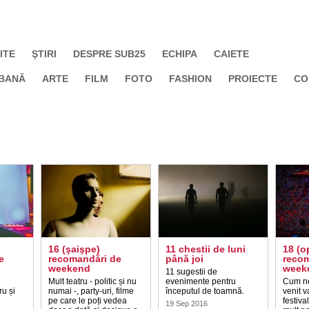
ITE
ŞTIRI
DESPRE SUB25
ECHIPA
CAIETE
BANĂ
ARTE
FILM
FOTO
FASHION
PROIECTE
CO
16 (şaişpe)
11 chestii de luni
18 (o
e
recomandări de
până joi
recom
weekend
week
11 sugestii de
Mult teatru - politic și nu
evenimente pentru
Cum n
ru și
numai -, party-uri, filme
începutul de toamnă.
venit v
pe care le poți vedea
festiva
19 Sep 2016