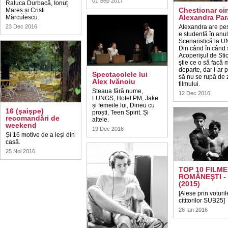
01 Sep 2017
Raluca Durbacă, Ionuț
Chestionar ci
Mareș și Cristi
Alexandra Par
Mărculescu.
23 Dec 2016
Alexandra are pes
e studentă în anul 
Scenaristică la 
Din când în când 
Acoperişul de Sti
ştie ce o să facă 
departe, dar i-ar 
Spectacolele lui
să nu se rupă de
Alex Ivănoiu
filmului.
Steaua fără nume,
12 Dec 2016
LUNGS, Hotel PM, Jake
și femeile lui, Dineu cu
16 (şaişpe)
proști, Teen Spirit. Și
recomandări de
altele.
weekend
19 Dec 2016
Și 16 motive de a ieși din
casă.
25 Noi 2016
TOP 10 FILME
ROMÂNEŞTI -
(2015)
[Alese prin voturil
cititorilor SUB25]
26 Ian 2016