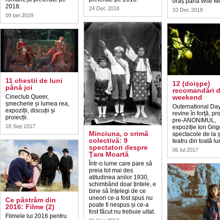
oraș până vine Mo
2018.
24 Dec 2018
10 Dec 2018
09 Ian 2019
11 chestii de luni
12 (doişpe)
până joi
recomandări 
Cineclub Queer,
weekend
șmecherie și lumea rea,
Outernational Da
expoziții, discuții și
revine în forță, pr
proiecții.
pre-ANONIMUL,
18 Sep 2017
expoziție Ion Gri
Minciuna, o crimă
spectacole de la ș
colectivă: 9
teatru din toată l
spectatori despre
06 Iul 2017
Ţara Moartă
Într-o lume care pare să
preia tot mai des
atitudinea anilor 1930,
schimbând doar țintele, e
bine să înțelegi de ce
uneori ce-a fost spus nu
Ce păstrăm din
poate fi nespus și ce-a
2016: Filme (2)
fost făcut nu trebuie uitat.
Filmele lui 2016 pentru