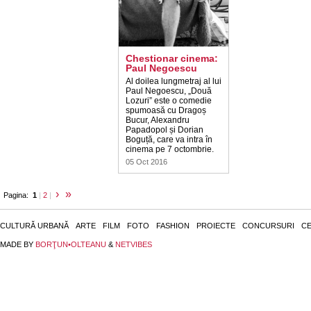
Chestionar cinema:
Paul Negoescu
Al doilea lungmetraj al lui
Paul Negoescu, „Două
Lozuri” este o comedie
spumoasă cu Dragoș
Bucur, Alexandru
Papadopol și Dorian
Boguță, care va intra în
cinema pe 7 octombrie.
05 Oct 2016
›
»
Pagina:
1
|
2
|
CULTURĂ URBANĂ
ARTE
FILM
FOTO
FASHION
PROIECTE
CONCURSURI
CE
MADE BY
BORŢUN•OLTEANU
&
NETVIBES