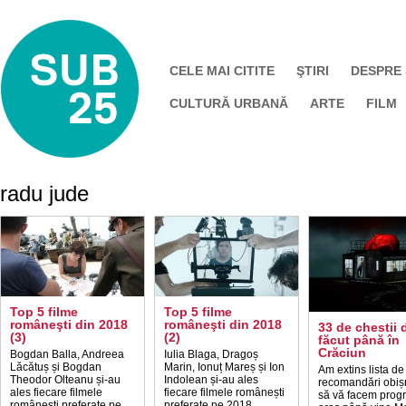
CELE MAI CITITE
ŞTIRI
DESPRE
CULTURĂ URBANĂ
ARTE
FILM
radu jude
Top 5 filme
Top 5 filme
româneşti din 2018
româneşti din 2018
33 de chestii 
(3)
(2)
făcut până în
Crăciun
Bogdan Balla, Andreea
Iulia Blaga, Dragoș
Lăcătuș și Bogdan
Marin, Ionuț Mareș și Ion
Am extins lista de
Theodor Olteanu și-au
Indolean și-au ales
recomandări obiș
ales fiecare filmele
fiecare filmele românești
să vă facem prog
românești preferate pe
preferate pe 2018.