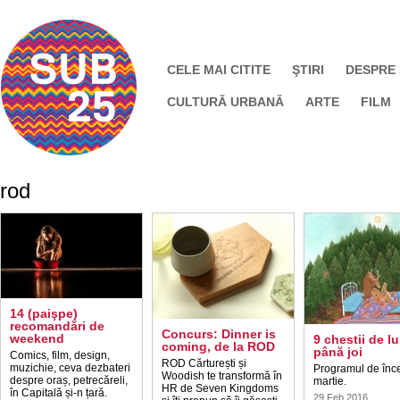
CELE MAI CITITE
ŞTIRI
DESPRE
CULTURĂ URBANĂ
ARTE
FILM
rod
14 (paişpe)
recomandări de
Concurs: Dinner is
weekend
9 chestii de lu
coming, de la ROD
până joi
Comics, film, design,
ROD Cărturești și
muzichie, ceva dezbateri
Programul de înc
Woodish te transformă în
despre oraș, petrecăreli,
martie.
HR de Seven Kingdoms
în Capitală și-n țară.
29 Feb 2016