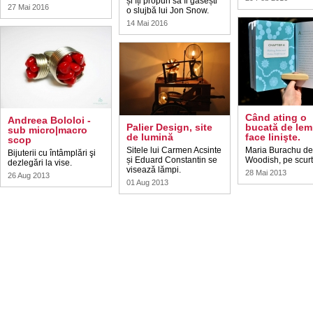
și îți propun să îi găsești
27 Mai 2016
o slujbă lui Jon Snow.
14 Mai 2016
Când ating o
Andreea Bololoi ­
Palier Design, site
bucată de lem
sub micro|macro
de lumină
face linişte.
scop
Sitele lui Carmen Acsinte
Maria Burachu de
Bijuterii cu întâmplări şi
și Eduard Constantin se
Woodish, pe scurt
dezlegări la vise.
visează lămpi.
28 Mai 2013
26 Aug 2013
01 Aug 2013