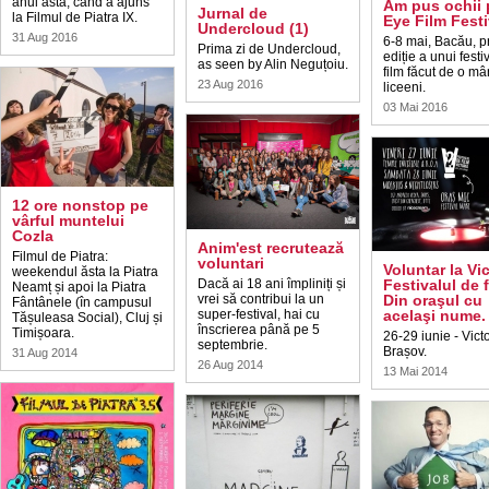
anul ăsta, când a ajuns
Am pus ochii 
Jurnal de
la Filmul de Piatra IX.
Eye Film Festi
Undercloud (1)
31 Aug 2016
6-8 mai, Bacău, p
Prima zi de Undercloud,
ediție a unui festi
as seen by Alin Neguțoiu.
film făcut de o m
23 Aug 2016
liceeni.
03 Mai 2016
12 ore nonstop pe
vârful muntelui
Cozla
Anim'est recrutează
Filmul de Piatra:
voluntari
Voluntar la Vic
weekendul ăsta la Piatra
Dacă ai 18 ani împliniți și
Festivalul de f
Neamț și apoi la Piatra
vrei să contribui la un
Din oraşul cu
Fântânele (în campusul
super-festival, hai cu
acelaşi nume.
Tășuleasa Social), Cluj și
înscrierea până pe 5
Timișoara.
26-29 iunie - Victo
septembrie.
Brașov.
31 Aug 2014
26 Aug 2014
13 Mai 2014