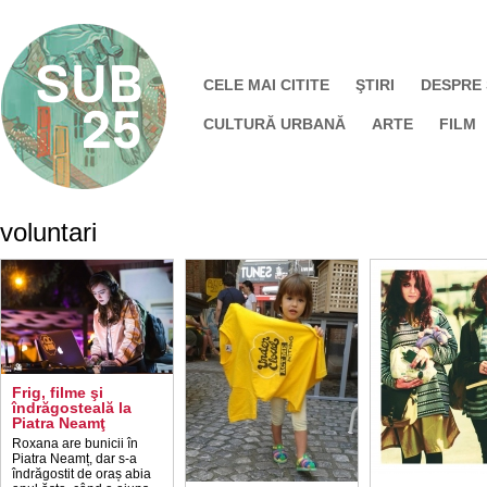
CELE MAI CITITE
ŞTIRI
DESPRE
CULTURĂ URBANĂ
ARTE
FILM
voluntari
Frig, filme şi
îndrăgosteală la
Piatra Neamţ
Roxana are bunicii în
Piatra Neamț, dar s-a
îndrăgostit de oraș abia