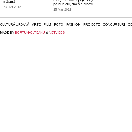
merge tu, dar îl poți lua și
măsură.
pe bunicul, dacă e cinefil.
23 Oct 2012
15 Mar 2012
CULTURĂ URBANĂ
ARTE
FILM
FOTO
FASHION
PROIECTE
CONCURSURI
CE
MADE BY
BORŢUN•OLTEANU
&
NETVIBES