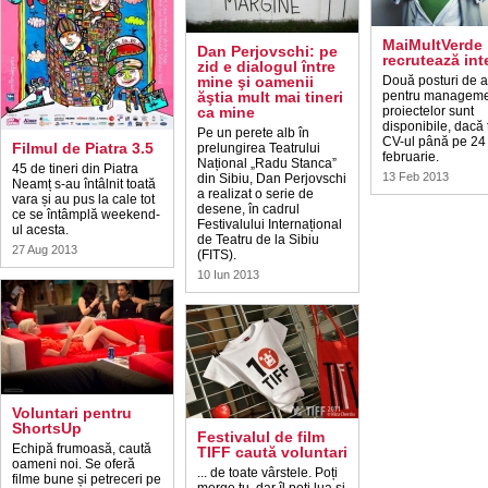
MaiMultVerde
Dan Perjovschi: pe
recrutează int
zid e dialogul între
mine şi oamenii
Două posturi de a
ăştia mult mai tineri
pentru manageme
ca mine
proiectelor sunt
disponibile, dacă t
Pe un perete alb în
CV-ul până pe 24
Filmul de Piatra 3.5
prelungirea Teatrului
februarie.
Național „Radu Stanca”
45 de tineri din Piatra
13 Feb 2013
din Sibiu, Dan Perjovschi
Neamț s-au întâlnit toată
a realizat o serie de
vara și au pus la cale tot
desene, în cadrul
ce se întâmplă weekend-
Festivalului Internațional
ul acesta.
de Teatru de la Sibiu
27 Aug 2013
(FITS).
10 Iun 2013
Voluntari pentru
ShortsUp
Festivalul de film
Echipă frumoasă, caută
TIFF caută voluntari
oameni noi. Se oferă
... de toate vârstele. Poți
filme bune și petreceri pe