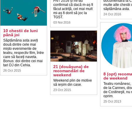
FNT 2016 și mi-au
documentară la Cl
confirmat că dacă m-aș fi
multe alte chestii 
făcut actriță, cel mai mult
săptămâna asta.
mi-aș fi dorit să joc la
24 Oct 2016
TGST.
03 Noi 2016
10 chestii de luni
până joi
Săptămâna asta aveți
două dintre cele mai
mișto evenimente de
teatru, respectiv film, între
care să faceți naveta.
Bonus: doi dintre cei mai
tari DJ din Cehia.
21 (douăşuna) de
recomandări de
26 Oct 2015
8 (opt) recom
weekend
de weekend
Weekend plin de motive
Teatru românesc, 
să ieșim din case.
de la Cannes, dis
23 Oct 2015
de Costineşti, nu
oprim.
25 Oct 2013