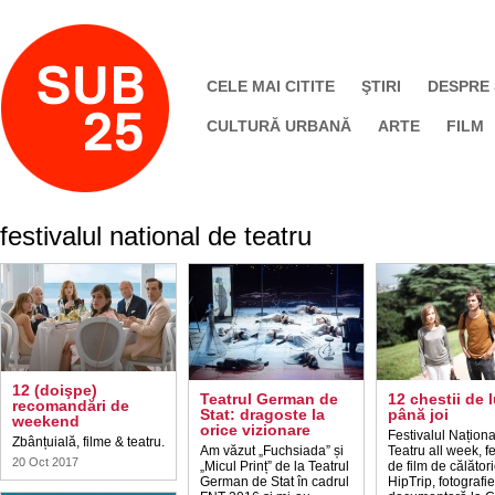
CELE MAI CITITE
ŞTIRI
DESPRE
CULTURĂ URBANĂ
ARTE
FILM
festivalul national de teatru
12 (doişpe)
Teatrul German de
12 chestii de 
recomandări de
Stat: dragoste la
până joi
weekend
orice vizionare
Festivalul Naționa
Zbânțuială, filme & teatru.
Am văzut „Fuchsiada” și
Teatru all week, fe
20 Oct 2017
„Micul Prinț” de la Teatrul
de film de călător
German de Stat în cadrul
HipTrip, fotografie