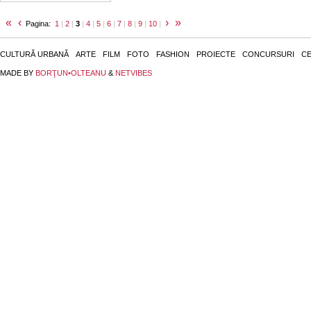
«
‹
›
»
Pagina:
1
|
2
|
3
|
4
|
5
|
6
|
7
|
8
|
9
|
10
|
CULTURĂ URBANĂ
ARTE
FILM
FOTO
FASHION
PROIECTE
CONCURSURI
CE
MADE BY
BORŢUN•OLTEANU
&
NETVIBES