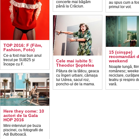
concerte mai băgăm
au spus cum a fos
până la Crăciun.
primul lor vot.
TOP 2016: F (Film,
Fashion, Foto)
15 (cinşpe)
Ce-a fost mai bun anul
recomandări 
trecut pe SUB25 și
Cele mai iubite 5:
weekend
începe cu F.
Theodor Şoptelea
Noapte lungă, fil
Pătura de la tăticu, geaca
românesc; weeke
cu îngeri urbani, cămașa
reciclare, curățare,
lui Udrea, sacul roz,
teatru și respiro 
poncho-ul de la mama.
vară.
Here they come: 10
actori de la Gala
HOP 2016
Mini-interviuri pe buza
piscinei, cu fotografii de
Adi Bulboacă.