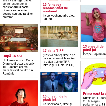
așa că am rugat câțiva
dintre respondenții
15 (cinşpe)
chestionarului nostru
recomandări de
cinema să ne scrie
weekend
despre scurtmetrajul lor
Încep weekendurile alea
preferat.
luuungi.
13 chestii de 
până joi
17 de la TIFF
Începe Săptămâna
(Câteva dintre) filmele pe
După 15 ani
care nu vrem să le ratăm
Un then & now cu Oana
la ediția #16 de TIFF,
Giurgiu, director executiv
între 2 și 11 iunie, la Cluj.
TIFF, despre cel mai
mare festival de film din
România.
Prima oară la v
10 chestii de luni
Duminică, 11 dec
până joi
2016. Alegeri
Ce spectacole, filme și
parlamentare. 7 ti