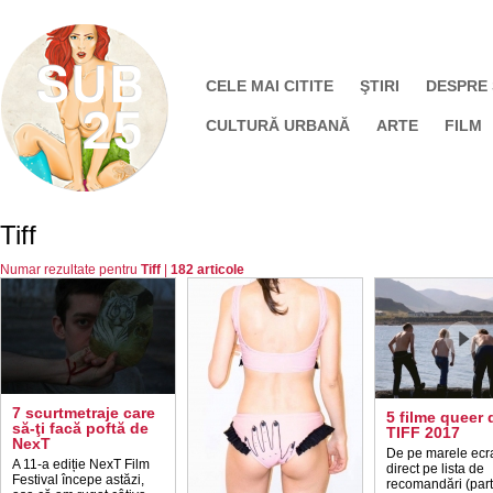
CELE MAI CITITE
ŞTIRI
DESPRE
CULTURĂ URBANĂ
ARTE
FILM
Tiff
Numar rezultate pentru
Tiff
|
182 articole
7 scurtmetraje care
5 filme queer 
să-ţi facă poftă de
TIFF 2017
NexT
De pe marele ecr
A 11-a ediție NexT Film
direct pe lista de
Festival începe astăzi,
recomandări (part