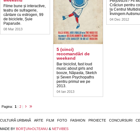
weekend
Perjovschi? Fii M
Crăciun pentru co
Filme bune și interactive,
la Centrul Multidi
teatru de sufragerie,
Învingem Autismul
cântare cu estrogen, 99
de biciclete, Șuie
04 Dec 2012
Paparude.
08 Mar 2013
5 (cinci)
recomandări de
weekend
Bar biciclist, fast loud
music about girls and
booze, Năpasta, Sketch
și Seven Psychopaths
pentru primul we pe
2013.
04 Ian 2013
›
»
Pagina:
1
|
2
|
CULTURĂ URBANĂ
ARTE
FILM
FOTO
FASHION
PROIECTE
CONCURSURI
CE
MADE BY
BORŢUN•OLTEANU
&
NETVIBES