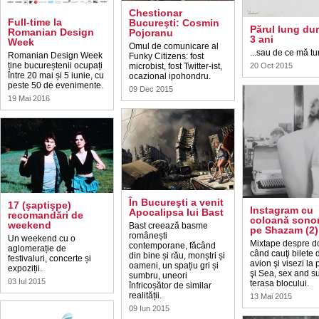
Chestionar
Full-time la
Bucureşti: Cosmin
Părul lung du
Romanian Design
Pojoranu
3 ani
Week
Omul de comunicare al
...sau de ce mă tu
Romanian Design Week
Funky Citizens: fost
ține bucureștenii ocupați
microbist, fost Twitter-ist,
20 Oct 2015
între 20 mai și 5 iunie, cu
ocazional ipohondru.
peste 50 de evenimente.
09 Dec 2015
19 Mai 2016
În Bucureşti a venit
17 (şaptişpe)
Instagram cu
Apocalipsa lui Bast
recomandări de
coloană sono
weekend
Bast creează basme
pe Shazam (2)
românești
Un weekend cu o
Mixtape despre do
contemporane, făcând
aglomerație de
când cauţi bilete 
din bine și rău, monștri și
festivaluri, concerte și
avion şi visezi la 
oameni, un spațiu gri și
expoziții.
şi Sea, sex and s
sumbru, uneori
03 Iul 2015
terasa blocului.
înfricoșător de similar
realității.
13 Mai 2015
09 Iun 2015