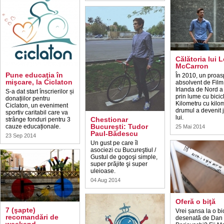
Călătoria lui 
McCarron
Pune educaţia în
În 2010, un proas
mişcare, la Ciclaton
absolvent de Film
Irlanda de Nord a
S-a dat start înscrierilor și
prin lume cu bicic
donațiilor pentru
Kilometru cu kilo
Ciclaton, un eveniment
drumul a devenit 
sportiv caritabil care va
lui.
Chestionar
strânge fonduri pentru 3
Bucureşti: Tudor
cauze educaționale.
25 Mai 2014
Paul-Bădescu
23 Sep 2014
Un gust pe care îl
asociezi cu Bucureştiul /
Gustul de gogoşi simple,
super prăjite şi super
uleioase.
04 Aug 2014
Oferă o biţă
7 (şapte)
Vrei șansa la o bi
recomandări de
desenată de Dan