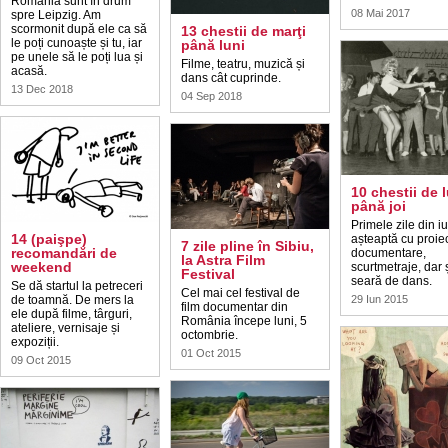
România sunt în drum
08 Mai 2017
spre Leipzig. Am
scormonit după ele ca să
13 chestii de marţi
le poți cunoaște și tu, iar
până luni
pe unele să le poți lua și
Filme, teatru, muzică și
acasă.
dans cât cuprinde.
13 Dec 2018
04 Sep 2018
10 chestii de 
până joi
Primele zile din iu
14 (paişpe)
așteaptă cu proiec
7 zile pline în Sibiu,
recomandări de
documentare,
la Astra Film
weekend
scurtmetraje, dar 
Festival
seară de dans.
Se dă startul la petreceri
Cel mai cel festival de
de toamnă. De mers la
29 Iun 2015
film documentar din
ele după filme, târguri,
România începe luni, 5
ateliere, vernisaje și
octombrie.
expoziții.
01 Oct 2015
09 Oct 2015