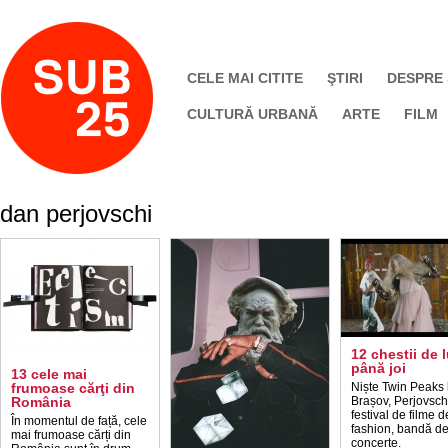
CELE MAI CITITE
ŞTIRI
DESPRE
CULTURĂ URBANĂ
ARTE
FILM
dan perjovschi
12 chestii de 
până joi
13 cele mai
frumoase cărţi din
Niște Twin Peaks 
România
Brașov, Perjovsch
festival de filme d
În momentul de față, cele
fashion, bandă d
mai frumoase cărți din
concerte.