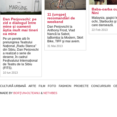
Baba-oarba c
Nini
11 (unşpe)
recomandări de
Malaysia, gagici l
Dan Perjovschi: pe
weekend
ochi, Starbucks şi 
zid e dialogul între
care dansează.
mine şi oamenii
Dan Perjovschi la
ăştia mult mai tineri
22 Feb 2013
Anthony Frost, Vlad
ca mine
Nancă la Sabot,
laBomba la Modern, Skirt
Pe un perete alb în
Bike, TIFF şi mai avem.
prelungirea Teatrului
Național „Radu Stanca”
31 Mai 2013
din Sibiu, Dan Perjovschi
a realizat o serie de
desene, în cadrul
Festivalului Internațional
de Teatru de la Sibiu
(FITS).
10 Iun 2013
CULTURĂ URBANĂ
ARTE
FILM
FOTO
FASHION
PROIECTE
CONCURSURI
CE
MADE BY
BORŢUN•OLTEANU
&
NETVIBES