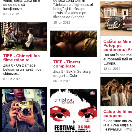
vomit. Bella: Dacă nu e
de sexi Lena Olin în
umed nu o să
"Unbearable lightness of
funcționeze.
being", și îl urăsc pe
Lewis că a ales-o pe
07 Iul 2012
țăranca de Binoche.
18 Iun 2012
Călătoria Miru
Potop pe
continentul A
Doi ani în cea ma
TIFF - Chinezii fac
europeană țară d
filme trăsnite
TIFF - Tinereţi
Europa.
Ziua 6 - Un Damage
complicate
12 Iun 2012
belgian și un nu-știm-ce
Ziua 5 - Sex în Serbia și
chinezesc
droguri la Oslo.
07 Iun 2012
06 Iun 2012
Calup de film
europene
52 de filme din 26
la a XVI-a ediţie a
Festivalului Filmu