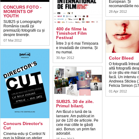
European. Și
recomandările no
CONCURS FOTO -
MOMENTS OF
28 Apr 2012
YOUTH
SUB25 și Lomography
România caută (și
400 de filme la
premiază) fotografii cu și
Timishort Film
despre tinerețe.
Festival
07 Mai 2012
Între 3 și 6 mai Timișoara
e invadată de cinema. Și
nu numai.
Color Bleed
30 Apr 2012
O fotografă întrea
altă fotografă des
și ce știu ele mai
facă. Un interviu 
Andreea Sticlea (
Felicia Simion (17
01 Apr 2012
SUB25. 30 de zile.
Primul bilanţ.
Am făcut o lună de la
lansare. Am publicat in
jur de 120 de articole. Pe
Concurs Director's
cele mai citite le găsiți
Cut
aici. Bonus: un prim fan
adorabil.
Cinema-edu și Control N
pun la bătaie un atelier