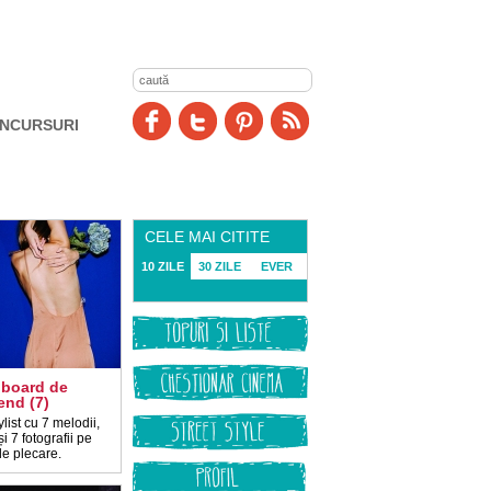
NCURSURI
CELE MAI CITITE
10 ZILE
30 ZILE
EVER
board de
nd (7)
list cu 7 melodii,
și 7 fotografii pe
de plecare.