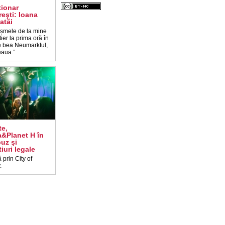
ionar
eşti: Ioana
atăi
âșmele de la mine
tier la prima oră în
e bea Neumarktul,
eaua.”
e,
a&Planet H în
uz şi
tiuri legale
ă prin City of
.