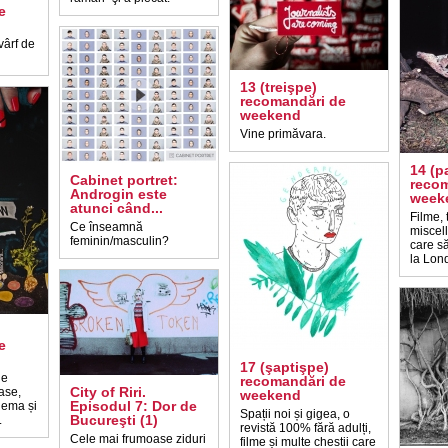
e
vârf de
13 (treişpe)
recomandări de
weekend
Vine primăvara.
14 (p
Cabinet portret:
recom
Androgin este
week
atunci când...
Filme, 
Ce înseamnă
miscel
feminin/masculin?
care s
la Lon
e
17 (şaptişpe)
de
recomandări de
City of Riri.
ase,
weekend
Episodul 7: Dor de
inema și
Spații noi și gigea, o
Bucureşti (1)
.
revistă 100% fără adulți,
Cele mai frumoase ziduri
filme și multe chestii care