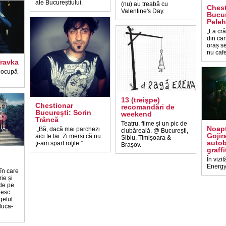
ale Bucureștiului.
(nu) au treabă cu
Chest
Valentine's Day.
Bucur
Peleh
„La cr
din car
oraș s
nu caf
Travka
e ocupă
13 (treişpe)
Chestionar
recomandări de
Bucureşti: Sorin
weekend
Trâncă
Teatru, filme și un pic de
Noapt
„Bă, dacă mai parchezi
clubăreală. @ București,
Gojir
aici te tai. Zi mersi că nu
Sibiu, Timișoara &
autob
ţi-am spart roţile.”
Brașov.
graffi
În vizit
Energy
în care
ie și
 de pe
nesc
getul
luca-