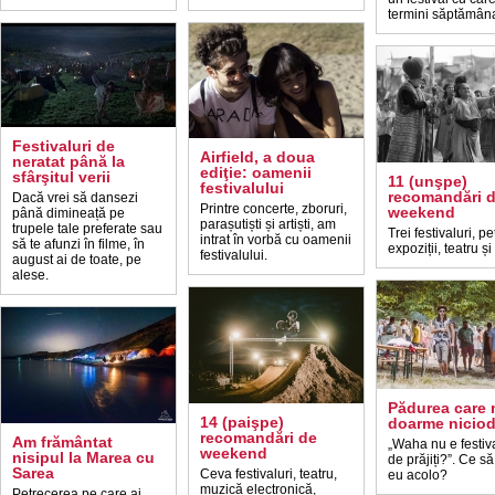
termini săptămân
Festivaluri de
Airfield, a doua
neratat până la
ediţie: oamenii
sfârşitul verii
11 (unşpe)
festivalului
recomandări 
Dacă vrei să dansezi
Printre concerte, zboruri,
weekend
până dimineață pe
parașutiști și artiști, am
trupele tale preferate sau
Trei festivaluri, pe
intrat în vorbă cu oamenii
să te afunzi în filme, în
expoziții, teatru și
festivalului.
august ai de toate, pe
alese.
Pădurea care 
14 (paişpe)
doarme niciod
recomandări de
Am frământat
„Waha nu e festiva
weekend
nisipul la Marea cu
de prăjiți?”. Ce să
Sarea
Ceva festivaluri, teatru,
eu acolo?
muzică electronică,
Petrecerea pe care ai