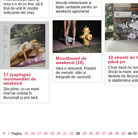
discuții intelectuale și
vrea s-o iei cu tine, să-ți
fapte caritabile pentru un
țină de urât în nopțile
weekend aglomerat.
sufocante din oraș.
10 chestii de 
Moodboard de
până joi
weekend (10)
Chiar dacă nu sun
Vara e obscenă. Playlist
(încă) la mare, ave
de melodii, stări și
17 (şaptişpe)
destule de făcut p
fotografii de caniculă.
recomandări de
și săptămâna asta
weekend
Zile pline, cu un mare
chef de umblat în
București și prin țară.
«
‹
Pagina:
15
|
16
|
17
|
18
|
19
|
20
|
21
|
22
|
23
|
24
|
25
|
26
|
27
|
28
|
29
|
30
|
din 50