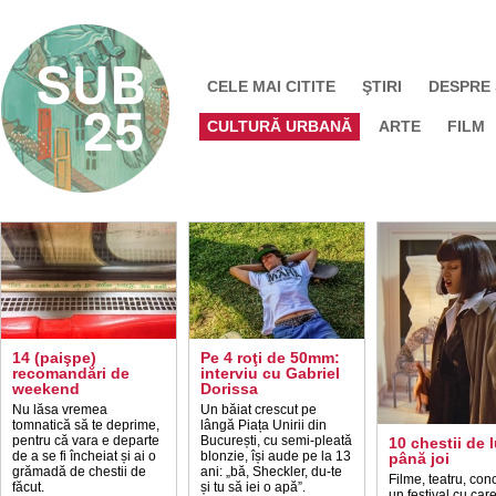
CELE MAI CITITE
ŞTIRI
DESPRE
CULTURĂ URBANĂ
ARTE
FILM
14 (paişpe)
Pe 4 roţi de 50mm:
recomandări de
interviu cu Gabriel
weekend
Dorissa
Nu lăsa vremea
Un băiat crescut pe
tomnatică să te deprime,
lângă Piața Unirii din
pentru că vara e departe
București, cu semi-pleată
10 chestii de 
de a se fi încheiat și ai o
blonzie, își aude pe la 13
până joi
grămadă de chestii de
ani: „bă, Sheckler, du-te
Filme, teatru, conc
făcut.
și tu să iei o apă”.
un festival cu car