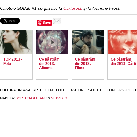
Caietele SUB25 #1 se găsesc la
Cărturești
și la Anthony Frost.
Save
TOP 2013 -
Ce păstrăm
Ce păstrăm
Ce păstrăm
Foto
din 2013:
din 2013:
din 2013: Cărţi
Albume
Filme
CULTURĂ URBANĂ
ARTE
FILM
FOTO
FASHION
PROIECTE
CONCURSURI
CE
MADE BY
BORŢUN•OLTEANU
&
NETVIBES