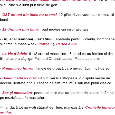
-
Povești de dragoste nemuritoare din filme horror și SF
: ce și cum
și cu cine s-a iubit prin filme de gen.
-
OST-uri tari din filme nu tocmai
: 12 plăceri vinovate, dar cu muzică
bună.
-
12 drumuri prin filme
: road movies-uri inspiraționale
-
Oh, acei psihopați irezistibili!
: apetență pentru violență, bomboane
și crime în masă = sex.
Partea I
și
Partea a II-a
.
-
La Vie d'Adèle
: 6 1/2 cronici masculine - 6 tipi și ce-au înțeles ei din
filmul care a câștigat Palme d'Or anul acesta. Plus o abținere.
-
Primul meu horror
: filmele de groază care ne-au făcut frică de somn
-
Baie-n cadă vs.duș
: clăbuci versus stropeală, o dispută veche de
decenii ilustrată prin 10 scene de film, mai mult sau mai puțin clasice.
-
Sex și musicaluri
: pentru că cele mai tari partide de sex se întâmplă
pe muzică sau în musicaluri.
-> Iar dacă tot nu v-ați săturat de filme, mai există și
Cronicile filmelor
anului
.