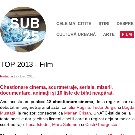
CELE MAI CITITE
ŞTIRI
DESPRE
CULTURĂ URBANĂ
ARTE
FILM
TOP 2013 - Film
Redacția
| 27 Dec 2013
Chestionare cinema, scurtmetraje, seriale, mizerii,
documentare, animații și 10 liste de bifat neapărat.
Anul acesta am publicat
18 chestionare cinema
, de la regizori care a
debutat în lungmetraj anul ăsta, ca
Iulia Rugină
,
Tudor Jurgiu
și
Bogda
Mustață
, la regizori consacrați ca
Marian Crișan
, UNATC-iști de pe la
toate secțiile dar și câțiva liceeni cinefili care au regizat deja primelor lo
scurtmetraje:
Luca Istodor
,
Marc Solomon
și
Cristi Georgescu
.