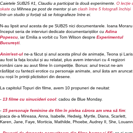
Caietele SUB25 #1, Claudiu a participat la două experimente.
O lecție 
skate
cu Mihnea pe post de mentor și un
clash între 5 fotografi închiși
într-un studio și forțați să se fotografieze între ei.
N-au lipsit anul acesta de pe SUB25 nici documentarele. Ioana Moraru
început seria de interviuri dedicate documentariștilor cu
Adina
Popescu
,
iar Emilia a vorbit cu Tom Wilson despre
Experimentul
București
.
Anim'est-ul
ne-a făcut și anul acesta plinul de animație, Teona și Lari
au fost la fața locului și au relatat, plus avem interviuri cu 4 regizori
români care au avut filme în competiție. Bonus: anul trecut ne-am
răsfățat cu fantezii erotice cu personaje animate, anul ăsta am aruncat
cu roșii în prinții plictisitori din desene.
La capitolul Topuri din filme, avem 10 propuneri de neuitat:
-
13 filme cu sinucideri cool
: cadou de Blue Monday.
-
15 personaje feminine de film în pielea cărora am vrea să fim
:
joaca de-a Mireasa, Anna, Isabelle, Hedwig, Myrtle, Diana, Scarlett,
Karen, Jane, Faye, Morticia, Mathilde, Phoebe, Audrey II, She, Louann