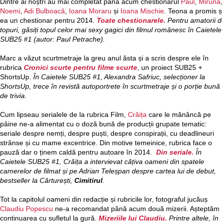
Dintre ai noștri au mai completat până acum chestionarul
Paul
,
Miruna
Noemi
,
Adi Bulboacă
,
Ioana Moraru
și
Ioana Mischie
. Teona a promis ș
ea un chestionar pentru 2014.
Toate chestionarele.
Pentru amatorii 
topuri, găsiți topul celor mai sexy gagici din filmul românesc în Caietele
SUB25 #1 (autor:
Paul Petrache).
Marc a văzut scurtmetraje la greu anul ăsta și a scris despre ele în
rubrica
Cronici scurte pentru filme scurte
, un proiect SUB25 +
ShortsUp.
În Caietele SUB25 #1, Alexandra Safriuc, selecționer la
ShortsUp, trece în revistă autoportrete în scurtmetraje și o porție bună
de trivia.
Cum lipseau serialele de la rubrica Film,
Crăița
care le mănâncă pe
pâine ne-a alimentat cu o doză bună de producții grupate tematic:
seriale despre nemți, despre puști, despre conspirații, cu deadlineuri
strânse și cu mame excentrice. Din motive temeinice, rubrica face o
pauză dar o ținem caldă pentru autoare în 2014.
Din seriale.
În
Caietele SUB25 #1, Crăița a intervievat câțiva oameni din spatele
camerelor de filmat și pe Adrian Teleșpan despre cartea lui de debut,
bestseller la Cărturești,
Cimitirul
.
Tot la capitolul oameni din redacție și rubricile lor, fotograful jucăuș
Claudiu Popescu
ne-a recomandat până acum două mizerii. Așteptăm
continuarea cu sufletul la gură.
Mizeriile lui Claudiu.
Printre altele, în