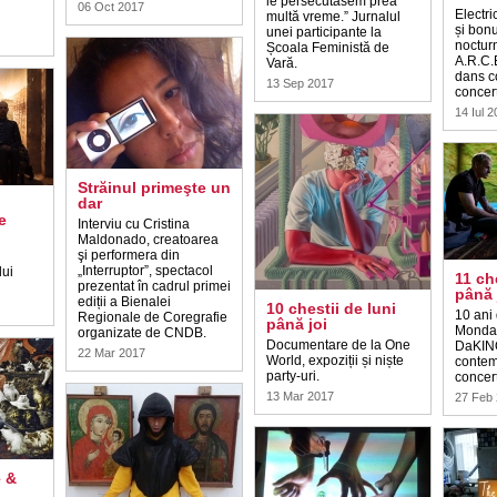
le persecutasem prea
06 Oct 2017
Electri
multă vreme.” Jurnalul
și bonu
unei participante la
noctur
Școala Feministă de
A.R.C.E
Vară.
dans c
13 Sep 2017
concert
14 Iul 
Străinul primeşte un
dar
e
Interviu cu Cristina
Maldonado, creatoarea
şi performera din
„Interruptor”, spectacol
lui
11 ch
prezentat în cadrul primei
până 
ediții a Bienalei
10 chestii de luni
10 ani
Regionale de Coregrafie
până joi
Monday
organizate de CNDB.
Documentare de la One
DaKIN
22 Mar 2017
World, expoziții și niște
contemp
party-uri.
concer
13 Mar 2017
27 Feb
e &