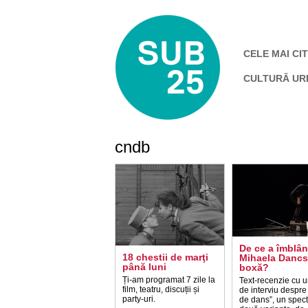
CELE MAI CIT
CULTURĂ UR
cndb
De ce a îmblân
18 chestii de marţi
Mihaela Dancs
până luni
boxă?
Ți-am programat 7 zile la
Text-recenzie cu u
film, teatru, discuții și
de interviu despre
party-uri.
de dans”, un spect