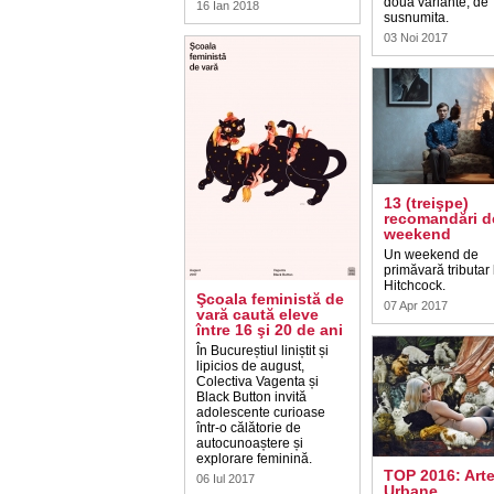
două variante, de
16 Ian 2018
susnumita.
03 Noi 2017
13 (treişpe)
recomandări d
weekend
Un weekend de
primăvară tributar 
Hitchcock.
Şcoala feministă de
07 Apr 2017
vară caută eleve
între 16 şi 20 de ani
În Bucureștiul liniștit și
lipicios de august,
Colectiva Vagenta și
Black Button invită
adolescente curioase
într-o călătorie de
autocunoaștere și
explorare feminină.
TOP 2016: Art
06 Iul 2017
Urbane