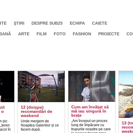
ITE
ŞTIRI
DESPRE SUB25
ECHIPA
CAIETE
BANĂ
ARTE
FILM
FOTO
FASHION
PROIECTE
CO
Cum am învăţat să
zit
12 (doişpe)
mă iau singură în
 o
recomandări de
braţe
weekend
„Am început un proces
n pic
Unde mergem de
13 (t
lung de împăcare cu
 „teren
Noaptea Galeriilor și ce
recom
trupurile noastre pe care
acol în
facem după.
week