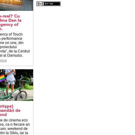
-real? Cu
ina Dan la
Agency of
h.
ency of Touch
n performance
 one on one, din
proiectului
nta”, de la Centrul
l al Dansului.
 2016
ptişpe)
andări de
end
ie de cinema eco
ea, ca-n fiecare an
icam, weekend de
lin la Sibiu, iar la