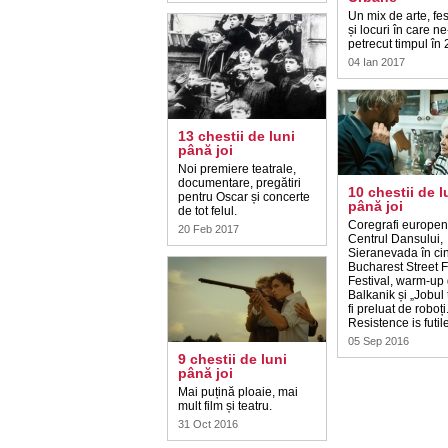
Un mix de arte, fes
și locuri în care n
petrecut timpul în
04 Ian 2017
13 chestii de luni
până joi
Noi premiere teatrale,
documentare, pregătiri
10 chestii de l
pentru Oscar și concerte
până joi
de tot felul.
Coregrafi europeni
20 Feb 2017
Centrul Dansului,
Sieranevada în ci
Bucharest Street 
Festival, warm-up
Balkanik și „Jobul
fi preluat de roboți
Resistence is futil
05 Sep 2016
9 chestii de luni
până joi
Mai puțină ploaie, mai
mult film și teatru.
31 Oct 2016