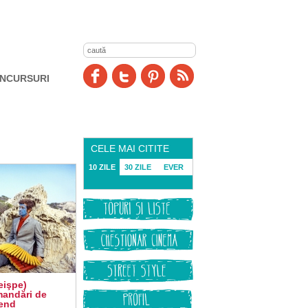
NCURSURI
CELE MAI CITITE
10 ZILE
30 ZILE
EVER
reişpe)
andări de
end