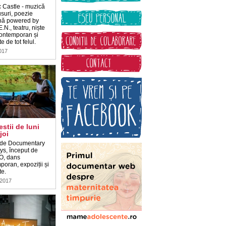
c Castle - muzică
suri, poezie
nă powered by
.N., teatru, niște
ontemporan și
e de tot felul.
2017
estii de luni
joi
 de Documentary
s, început de
O, dans
oran, expoziții și
te.
 2017