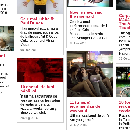
tivaluri
e-am
Now is new, said
 2016.
Corpo
the mermaid
Cele mai iubite 5:
Mădăl
Cronica unui
Paul Dunca
The 
performance interactiv 1-
Touc
Flamingo-ul roz, armura
on-1 cu Cristina
drac de mare, rochia roz
The Ag
Maldonado, din seria
de ballroom, Art & Queer
este u
The Stranger Gets a Gift.
Culture, trenciul Alina
tactil,
18 Noi 2016
Morar.
cadrul 
„Ampre
09 Dec 2016
Naționa
uni
31 Oct
 la
nema,
Food
 de
 tău va
10 chestii de luni
.
până joi
e”
În ultima săptămână de
vară se lasă cu festivaluri
11 (unşpe)
18 (o
de teatru și de artă
recomandări de
recom
vizuală, workshop-uri și
weekend
week
filme de tot felul.
Ultimul weekend de vară.
Excurs
29 Aug 2016
Are you game?
la Tulc
la Pel
26 Aug 2016
teatru p