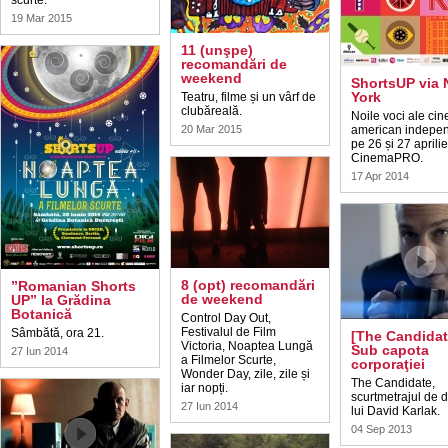
scurte.
19 Mar 2015
11 (unşpe)
recomandări de
weekend
ShortsUP via
York
Teatru, filme și un vârf de
clubăreală.
Noile voci ale ci
20 Mar 2015
american indepe
pe 26 și 27 aprilie
CinemaPRO.
17 Apr 2014
8 (opt) recomandări
”Romanian Shorts
de weekend
UP” la Grădina
Botanică
Control Day Out,
Festivalul de Film
Sâmbătă, ora 21.
[The Candidat
Victoria, Noaptea Lungă
Sub capota
27 Iun 2014
a Filmelor Scurte,
corporaţiei
Wonder Day, zile, zile și
The Candidate,
iar nopți.
scurtmetrajul de d
27 Iun 2014
lui David Karlak.
04 Sep 2013