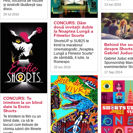
Fest, nocturnă de muzee
și sindrofii lăutărești sau
13 Iun 2016
disco.
29 Iul 2016
CONCURS: Dăm
două invitații duble
la Noaptea Lungă a
Filmelor Scurte
ShortsUP și SUB25 te
Behind the sc
trimit la maratonul
despre Short
cinematografic „Noaptea
Gabriel Juduc
Lungă a Filmelor Scurte”
de sâmbătă, 4 iulie, la
Gabriel Juduc est
Romexpo.
Sponsorship Man
evenimentelor Sh
29 Iun 2016
17 Sep 2014
CONCURS: Te
trimitem la un blind
date la Erotic
Shorts
Te trimitem la film cu un
blind date, ca să te
bucuri cum trebuie de
chimia iubirii din filmele