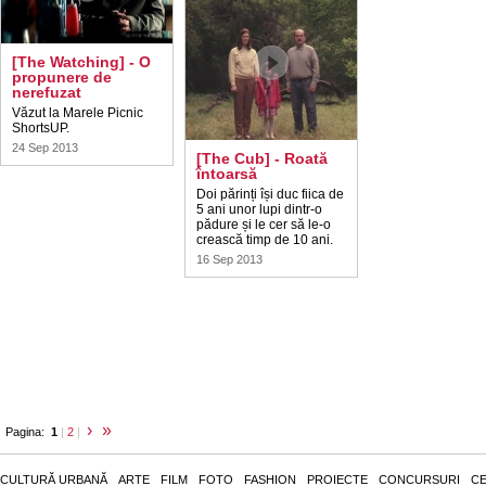
[The Watching] - O
propunere de
nerefuzat
Văzut la Marele Picnic
ShortsUP.
24 Sep 2013
[The Cub] - Roată
întoarsă
Doi părinți își duc fiica de
5 ani unor lupi dintr-o
pădure și le cer să le-o
crească timp de 10 ani.
16 Sep 2013
›
»
Pagina:
1
|
2
|
CULTURĂ URBANĂ
ARTE
FILM
FOTO
FASHION
PROIECTE
CONCURSURI
CE