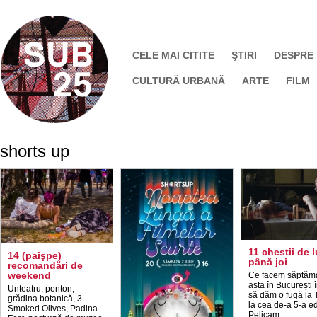
CELE MAI CITITE
ŞTIRI
DESPRE
CULTURĂ URBANĂ
ARTE
FILM
shorts up
11 chestii de l
14 (paişpe)
până joi
recomandări de
weekend
Ce facem săptăm
asta în București 
Unteatru, ponton,
să dăm o fugă la 
grădina botanică, 3
la cea de-a 5-a ed
Smoked Olives, Padina
Pelicam.