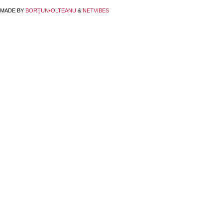
MADE BY
BORŢUN•OLTEANU
&
NETVIBES