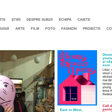
ITE
ŞTIRI
DESPRE SUB25
ECHIPA
CAIETE
BANĂ
ARTE
FILM
FOTO
FASHION
PROIECTE
CO
Desen
youn
şi câ
euro
Liliac,
vinuri 
etichet
mai tâ
lansea
young.
tema H
Redes
Call 
pentr
East or West,