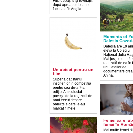
Frici depășite și revelații,
după aproape doi ani de
facultate în Anglia.
Moments of Yo
Dalesia Cozori
Dalesia are 19 ani
elevă la Colegiul
Național „Iulia Ha
Mai jos, o serie fot
realizată de ea în 
unui atelier de
Un obiect pentru un
documentare creat
film
Anina.
Super a dat startul
înscrierilor în competiția
pentru cea de-a 7-a
ediție. Am colectat
povești de la regizorii de
anul trecut despre
obiectele care le-au
marcat filmele.
Femei care iu
femei în Româ
Mai multe femei d