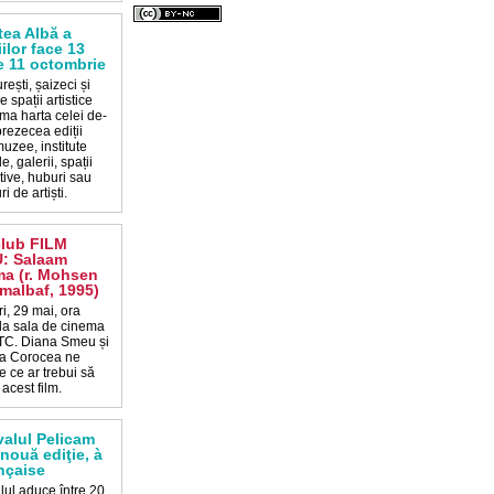
ea Albă a
iilor face 13
e 11 octombrie
rești, șaizeci și
 spații artistice
ma harta celei de-
prezecea ediții
uzee, institute
e, galerii, spații
tive, huburi sau
i de artiști.
club FILM
: Salaam
a (r. Mohsen
albaf, 1995)
i, 29 mai, ora
 la sala de cinema
C. Diana Smeu și
a Corocea ne
 ce ar trebui să
acest film.
valul Pelicam
 nouă ediţie, à
ançaise
lul aduce între 20