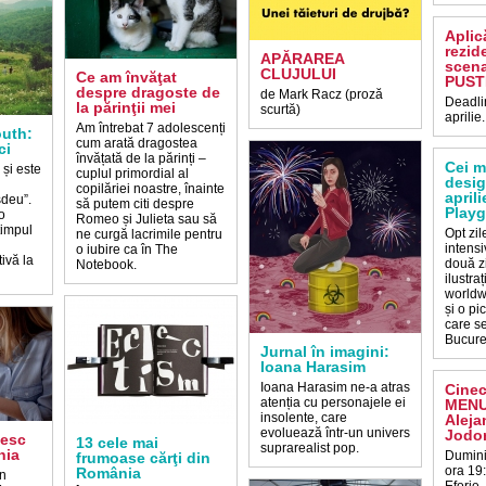
Aplic
rezid
APĂRAREA
scena
CLUJULUI
Ce am învăţat
PUST
despre dragoste de
de Mark Racz (proză
Deadlin
la părinţii mei
scurtă)
aprilie.
Am întrebat 7 adolescenți
uth:
cum arată dragostea
ci
învățată de la părinți –
Cei m
 și este
cuplul primordial al
desig
copilăriei noastre, înainte
aprili
șdeu”.
să putem citi despre
Play
o
Romeo și Julieta sau să
timpul
Opt zi
ne curgă lacrimile pentru
intensi
o iubire ca în The
ivă la
două z
Notebook.
ilustra
worldw
și o p
care se
Bucureș
Jurnal în imagini:
Ioana Harasim
Ioana Harasim ne-a atras
Cine
atenția cu personajele ei
MENU:
insolente, care
Aleja
evoluează într-un univers
Jodor
besc
13 cele mai
suprarealist pop.
nia
Dumini
frumoase cărţi din
ora 19
România
in