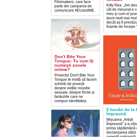
Filmmakers, care face
Kitty Rea: „Am des
parte din campania de
cât de minunat e c
comunicare #EUandME.
meu și cum el poa
duce mult mai mul
decât aș fi prevăzu
înainte de începe.
Don't Bite Your
Tongue: Tu cum îţi
numeşti zonele
intime?
Proiectul Don't Bite Your
Tongue te invită să facem
schimb de povești
despre viețile noastre
sexuale, despre fricile și
fanteziile care ne
compun identitatea.
5 lucrări de la 
Împreună
Mișcarea „Artiști
Împreună” s-a năs
prima săptămână 
declanșarea stării
urgență națională 