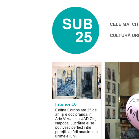
CELE MAI CIT
CULTURĂ UR
Interior 10
Celina Cordoș are 25 de
ani și e doctorandă în
Arte Vizuale la UAD Cluj-
Napoca. Lucrările ei se
potrivesc perfect între
pereții izolării noastre din
ultimele luni.