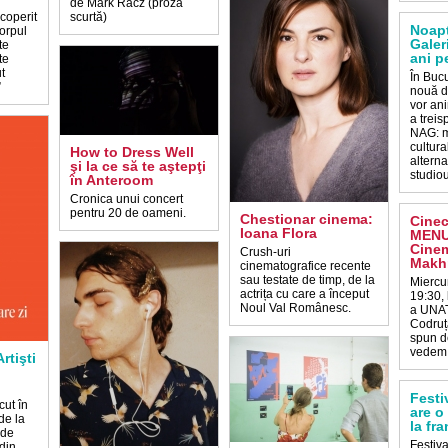
de Mark Racz (proză
coperit
scurtă)
Noapt
orpul
Galer
te
ani p
te
t
În Bucu
”
nouă de
vor ani
a treis
NAG: m
cultural
How to Dress Well
alterna
şi la ce să te aştepţi
studiour
în Anteroom
Cronica unui concert
pentru 20 de oameni.
Chestionar cinema:
Cine
Ioana Flora
MENU
Cinem
Crush-uri
Makhm
cinematografice recente
sau testate de timp, de la
Miercur
actrița cu care a început
19:30,
Noul Val Românesc.
a UNAT
Codruț
spun de
vedem 
Artişti
Festi
cut în
are o
de la
la fr
 de
Festiva
din