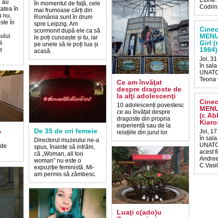
Eforie.
 au
În momentul de față, cele
Codrin 
tatea în
mai frumoase cărți din
u nu,
România sunt în drum
ste în
spre Leipzig. Am
Cine
scormonit după ele ca să
MENU
ului
le poți cunoaște și tu, iar
Girl (
i
pe unele să le poți lua și
1984)
e
acasă.
Joi, 31
în sal
UNATC.
Teona 
Ce am învăţat
despre dragoste de
la alţi adolescenţi
Cine
10 adolescenți povestesc
MENU
ce au învățat despre
(r. A
dragoste din propria
Kiaro
experiență sau de la
,
De 35 de ori femeie
Joi, 17
relațiile din jurul lor.
în sal
Directorul muzeului ne-a
UNATC.
 de
spus, înainte să intrăm,
acest f
că „Woman, all too
Andree
woman” nu este o
C.Vasi
expoziție feministă. Mi-
am permis să zâmbesc.
Luaţi c(ado)u