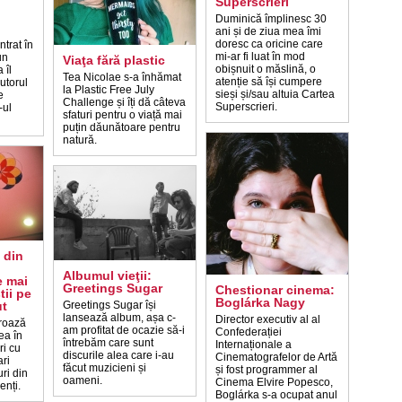
Superscrieri
Duminică împlinesc 30
ani și de ziua mea îmi
doresc ca oricine care
ntrat în
mi-ar fi luat în mod
un
Viaţa fără plastic
obișnuit o măslină, o
 îl
Tea Nicolae s-a înhămat
atenție să își cumpere
utorul
la Plastic Free July
sieși și/sau altuia Cartea
e
Challenge și îți dă câteva
Superscrieri.
-ul
sfaturi pentru o viață mai
puțin dăunătoare pentru
natură.
 din
Albumul vieţii:
e mai
Greetings Sugar
Chestionar cinema:
ii pe
Boglárka Nagy
ut
Greetings Sugar își
lansează album, așa c-
Director executiv al al
groază
am profitat de ocazie să-i
Confederației
ea în
întrebăm care sunt
Internaționale a
ri cu
discurile alea care i-au
Cinematografelor de Artă
ri
făcut muzicieni și
și fost programmer al
ri din
oameni.
Cinema Elvire Popesco,
enți.
Boglárka s-a ocupat anul