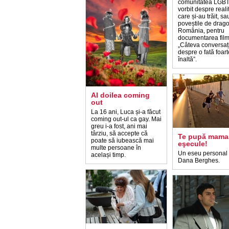
comunitatea LGBT
vorbit despre reali
care și-au trăit, sa
poveștile de drago
România, pentru
documentarea film
„Câteva conversați
despre o fată foart
înaltă”.
Al doilea coming
out
La 16 ani, Luca și-a făcut
coming out-ul ca gay. Mai
greu i-a fost, ani mai
târziu, să accepte că
Te pupă mama
poate să iubească mai
eşecule!
multe persoane în
Un eseu personal
același timp.
Dana Berghes.