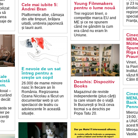
Young Filmmakers
și 23 i
de
Cele mai iubite 5:
pentru o lume nouă
producț
ilizat
Andrei Bran
regizor
a să
Trei regizori tineri, o
Platformele albe, cămașa
special
area
competiție marca EU and
din alte timpuri, brățara
Franța
saje de
ME și ce ne spunem
uitată, umbrela japoneză
când ne gândim la cum
și laurii aurii.
era când nu eram în
Cine
Uniune.
MENU
Mütte
Spur
Riga 
Praun
Vineri,
la Pavi
E nevoie de un sat
Institu
întreg pentru a
văzut 
tale
creşte un copil
Călin 
xistă
Deschis: Dispozitiv
26.000 de mame minore
om.
Books
nasc în fiecare an în
oxal –
România. Regizoarea
Magazinul de reviste
Cine
 curând
Ozana Nicolau a făcut un
independente (plus cărți)
MENU
, decât
documentar web și un
la care visam de o viață
Back 
spectacol de teatru cu
în București și încă ceva
Penne
 asta se
adolescente în această
tocmai s-a deschis pe
ier pe
Miercur
situație.
Popa Tatu 20.
cenții
19:00,
 cu
a UNAT
acest f
Miroșa
Vasile.