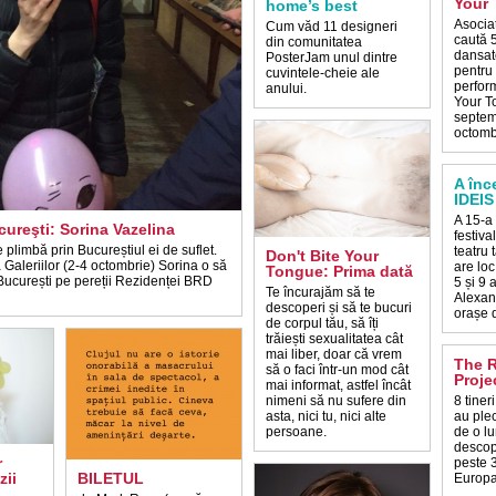
Your
home’s best
Asocia
Cum văd 11 designeri
caută 
din comunitatea
dansat
PosterJam unul dintre
pentru 
cuvintele-cheie ale
perform
anului.
Your T
septem
octomb
A înc
IDEIS
A 15-a 
ureşti: Sorina Vazelina
festiva
 plimbă prin Bucureștiul ei de suflet.
teatru
Don't Bite Your
Galeriilor (2-4 octombrie) Sorina o să
are loc
Tongue: Prima dată
București pe pereții Rezidenței BRD
5 și 9 
Te încurajăm să te
Alexand
descoperi și să te bucuri
orașe d
de corpul tău, să îți
trăiești sexualitatea cât
mai liber, doar că vrem
The R
să o faci într-un mod cât
Proje
mai informat, astfel încât
nimeni să nu sufere din
8 tiner
asta, nici tu, nici alte
au plec
persoane.
de o lu
descope
r
peste 
zii
BILETUL
Europa