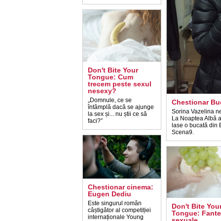
Don't Bite Your
Tongue: Cum
trecem peste sexul
nesexy?
„Domnule, ce se
Chestionar Buc
întâmplă dacă se ajunge
Sorina Vazelina ne
la sex și... nu știi ce să
La Noaptea Albă a 
faci?”
lase o bucată din 
Scena9.
Chestionar cinema:
Eugen Dediu
Este singurul român
Don't Bite You
câștigător al competiției
Tongue: Fante
internaționale Young
sexuale