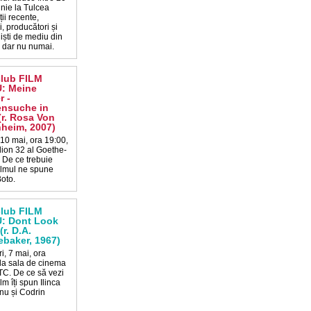
unie la Tulcea
ii recente,
i, producători și
iști de mediu din
, dar nu numai.
club FILM
: Meine
r -
ensuche in
(r. Rosa Von
heim, 2007)
 10 mai, ora 19:00,
lion 32 al Goethe-
t. De ce trebuie
filmul ne spune
Boto.
club FILM
: Dont Look
(r. D.A.
baker, 1967)
i, 7 mai, ora
 la sala de cinema
C. De ce să vezi
ilm îți spun Ilinca
nu și Codrin