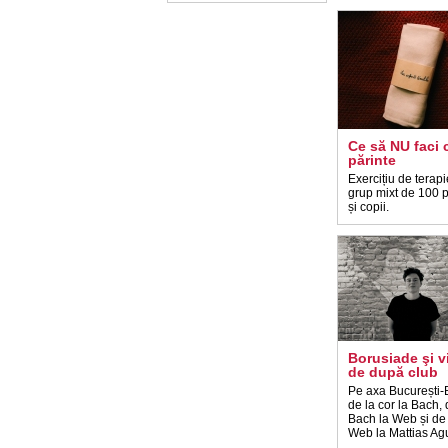
Ce să NU faci 
părinte
Exercițiu de terap
grup mixt de 100 p
și copii.
Borusiade şi v
de după club
Pe axa București-B
de la cor la Bach, 
Bach la Web și de 
Web la Mattias Ag