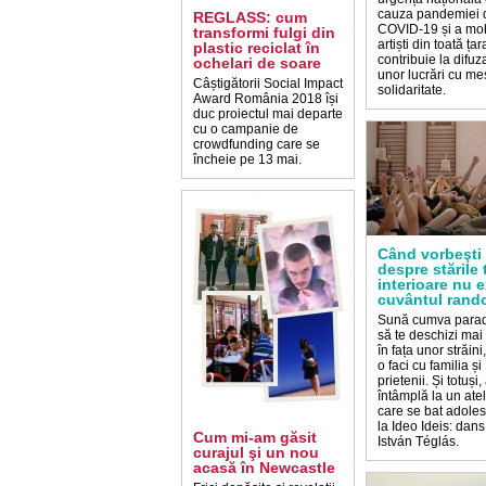
cauza pandemiei 
REGLASS: cum
COVID-19 și a mob
transformi fulgi din
artiști din toată țar
plastic reciclat în
contribuie la difuz
ochelari de soare
unor lucrări cu me
Câștigătorii Social Impact
solidaritate.
Award România 2018 își
duc proiectul mai departe
cu o campanie de
crowdfunding care se
încheie pe 13 mai.
Când vorbeşti
despre stările 
interioare nu e
cuvântul rand
Sună cumva parad
să te deschizi mai
în fața unor străini
o faci cu familia și
prietenii. Și totuși,
întâmplă la un atel
care se bat adoles
la Ideo Ideis: dans
Cum mi-am găsit
István Téglás.
curajul şi un nou
acasă în Newcastle