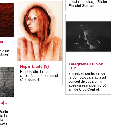
acesta de selecția Zilelor
Filmului German.
ca
ie c-un
ărinți
Telegrame cu Son
Nepurtatele (3)
Lux
Hainele din dulap pe
7 întrebări pentru cei de
care e (poate) momentul
la Son Lux, care au avut
să le donezi.
concert de două ori în
aceeași seară pentru 10
ani de Club Control.
iaţa
erlin,
de la
la
uayo.