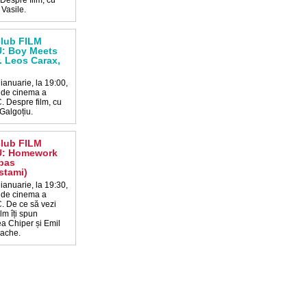
 Despre film, cu
Vasile.
club FILM
: Boy Meets
r. Leos Carax,
 ianuarie, la 19:00,
a de cinema a
 Despre film, cu
Galgoțiu.
club FILM
: Homework
bbas
stami)
 ianuarie, la 19:30,
a de cinema a
 De ce să vezi
ilm îți spun
a Chiper și Emil
lache.