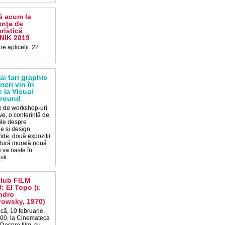
ă acum la
enţa de
ristică
NIK 2019
e aplicații: 22
ai tari graphic
neri vin în
e la Visual
ground
le de workshop-uri
ve, o conferință de
ile despre
ție și design
ide, două expoziții
ictură murală nouă
 va naște în
ti.
club FILM
 El Topo (r.
ndro
owsky, 1970)
că, 10 februarie,
:00, la Cinemateca