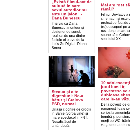
„Există filmul-act de
Mai are rost să
cultură în care
rămâi?
sexul autorilor nu
este un jalon” -
Filmul Dovlatov a i
Dana Bunescu
cinemauri și este 
pretext perfect de a
Interviu cu Dana
(re)descoperi pe a
Bunescu, monteur și
rus. despre care s
designer de sunet,
spune că e Cehov
realizat de una dintre
secolului XX.
fostele ei eleve de la
Let's Go Digital, Diana
Smeu.
10 adolescenţi
jurul lumii îţi
povestesc cel
Steaua şi alte
dubioase chest
digresiuni: Ne-a
care le-au văz
bătut şi Craiova
PSD, normal
De la povești de 
românești luate pr
Uriașă ciocnire de orgolii
serios la amenință
în Bănie (vorba vine) și
bombă și pensiona
mare spectacol în FNT.
morți pe WC, frântu
Nesatisfăcut de
viața unor adolesc
amândouă.