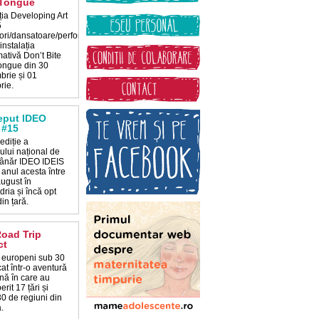
 Tongue
ția Developing Art
5
ori/dansatoare/performeri
instalația
ativă Don’t Bite
ongue din 30
brie și 01
rie.
eput IDEO
 #15
ediție a
lului național de
 tânăr IDEO IDEIS
 anul acesta între
august în
ria și încă opt
in țară.
oad Trip
ct
i europeni sub 30
at într-o aventură
nă în care au
rit 17 țări și
30 de regiuni din
.